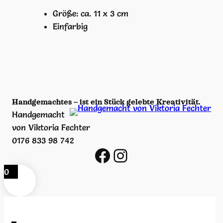
o
Größe: ca. 11 x 3 cm
h
Einfarbig
n
m
o
b
i
l
Handgemachtes – ist ein Stück gelebte Kreativität.
M
Handgemacht
e
von Viktoria Fechter
n
0176 833 98 742
https://www.facebook.com/viktoria.fechter/
https://www.instagram.com/handgemacht_v_viktoria_fechter/
g
e
0