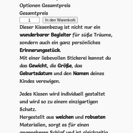
Optionen Gesamtpreis
Gesamtpreis
K
In den Warenkorb
Dieser Kissenbezug ist nicht nur ein
i
wunderbarer Begleiter
für süße Träume,
n
sondern auch ein ganz persönliches
d
Erinnerungsstück
.
e
Mit einer liebevollen Stickerei kannst du
r
das
Gewicht
, die
Größe
, das
K
Geburtsdatum
und den
Namen
deines
i
Kindes verewigen.
s
s
Jedes Kissen wird individuell gestaltet
e
und wird so zu einem einzigartigen
n
Schatz.
M
Hergestellt aus
weichen
und
robusten
e
Materialien, sorgt es für einen
n
angenehmen Schlaf und ist gleichzeitig