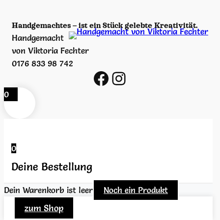
t
…
Handgemachtes – ist ein Stück gelebte Kreativität.
M
Handgemacht
e
von Viktoria Fechter
n
0176 833 98 742
https://www.facebook.com/viktoria.fechter/
https://www.instagram.com/handgemacht_v_viktoria_fechter/
g
e
0
0
Deine Bestellung
Dein Warenkorb ist leer
Noch ein Produkt
zum Shop