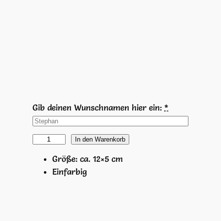
Gib deinen Wunschnamen hier ein:
*
G
In den Warenkorb
l
Größe: ca. 12×5 cm
ü
Einfarbig
c
k
i
s