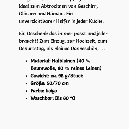
–
ideal zum Abtrocknen von Geschirr,
M
Gläsern und Händen. Ein
a
unverzichtbarer Helfer in jeder Küche.
n
d
Ein Geschenk das immer passt und jeder
a
braucht! Zum Einzug, zur Hochzeit, zum
l
Geburtstag, als kleines Dankeschön, …
a
–
Material: Halbleinen (40 %
b
Baumwolle, 60 % reines Leinen)
e
Gewicht: ca. 95 g/Stück
i
Größe: 50/70 cm
g
Farbe: beige
e
Waschbar: Bis 60 °C
M
e
n
g