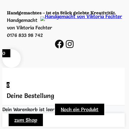
e
Handgemachtes – ist ein Stück gelebte Kreativität.
Handgemacht
von Viktoria Fechter
0176 833 98 742
https://www.facebook.com/viktoria.fechter/
https://www.instagram.com/handgemacht_v_viktoria_fechter/
0
0
Deine Bestellung
Dein Warenkorb ist leer
Noch ein Produkt
zum Shop