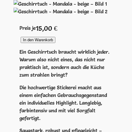
15,00
€
Preis je
G
In den Warenkorb
e
Ein Geschirrtuch braucht wirklich jeder.
s
Warum also nicht eines, das nicht nur
c
praktisch ist, sondern auch die Küche
h
zum strahlen bringt?
i
r
Die hochwertige Stickerei macht aus
r
einem einfachen Gebrauchsgegenstand
t
ein individuelles Highlight. Langlebig,
u
farbintensiv und mit viel Sorgfalt
c
gefertigt.
h
Saugstark, robust und pflegeleicht –