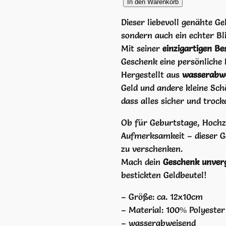
G
In den Warenkorb
e
Dieser liebevoll genähte Ge
l
sondern auch ein echter Bl
d
Mit seiner
einzigartigen Be
b
Geschenk eine persönliche 
e
Hergestellt aus
wasserabwe
u
Geld und andere kleine Sch
t
dass alles sicher und trock
e
l
Ob für Geburtstage, Hochze
W
Aufmerksamkeit – dieser Gel
o
zu verschenken.
d
Mach dein
Geschenk unverg
k
bestickten Geldbeutel!
a
– Größe: ca. 12x10cm
-
– Material:
100% Polyester
K
–
wasserabweisend
i