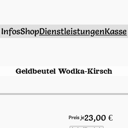
Infos
Shop
Dienstleistungen
Kasse
Geldbeutel Wodka-Kirsch
23,00
€
Preis je