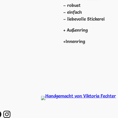
– robust
r
– einfach
s
– liebevolle Stickerei
c
h
+ Außenring
M
e
+Innenring
n
g
e
https://www.instagram.com/handgemacht_v_viktoria_fechter/