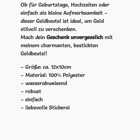
i
Ob für Geburtstage, Hochzeiten oder
s
einfach als kleine Aufmerksamkeit –
t
dieser Geldbeutel ist ideal, um Geld
g
stilvoll zu verschenken.
e
Mach dein
Geschenk unvergesslich
mit
n
meinem charmanten, bestickten
u
Geldbeutel!
g
– Größe: ca. 12x10cm
M
– Material:
100% Polyester
e
–
wasserabweisend
n
– robust
g
– einfach
e
– liebevolle Stickerei