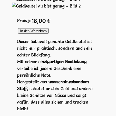
18,00
€
Preis je
G
In den Warenkorb
e
Dieser liebevoll genähte Geldbeutel ist
l
nicht nur praktisch, sondern auch ein
d
echter Blickfang.
b
Mit seiner
einzigartigen Bestickung
e
verleihe ich jedem Geschenk eine
u
persönliche Note.
t
Hergestellt aus
wasserabweisendem
e
Stoff
, schützt er dein Geld und andere
l
kleine Schätze vor Nässe und sorgt
d
dafür, dass alles sicher und trocken
u
bleibt.
b